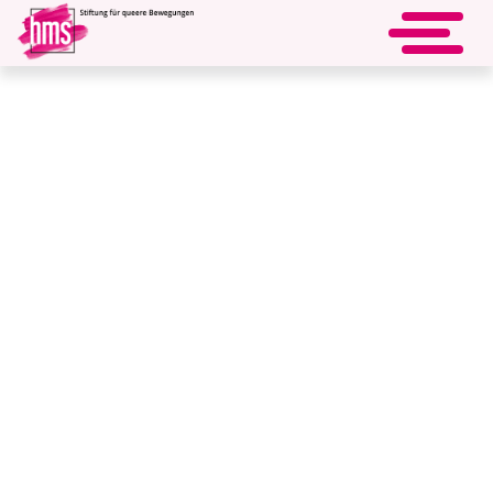
Wissenschaftliche Recherche:
« zurück
Verfolgung weiblicher
Homosexualität im
Nationalsozialismus.
Grundlagenforschung:
Auffindbarkeit lesbischer Frauen in
Psychiatrien im deutschen
Südwesten
Mit dieser Forschungsarbeit wird der erste Versuch
unternommen, die Verfolgung lesbischer Frauen in der Zeit
des Nationalsozialismus im Gebiet des heutigen Baden-
Württemberg zu dokumentieren.
Die Recherche zielt darauf ab, die Auffindbarkeit weiblicher