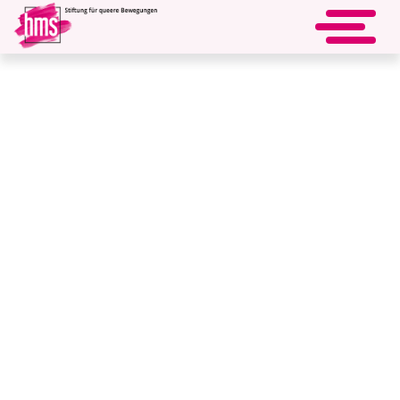
Förderjahr 2025
Buchprojekt: Lesbische bzw. nicht-
heteronormativ empfindende Frauen in
Psychiatrien des Deutschen Südwestens in
der NS-Zeit
Das Buch basiert auf den Ergebnissen des Forschungsprojekts
„Auffindbarkeit lesbischer Frauen in Psychiatrien des deutschen
Südwestens im Nationalsozialismus“, das auch anteilig von der
hms gefördert wurde. In diesem Forschungsprojekt wurde in
psychiatrischen Frauenakten aus fünf unterschiedlichen
psychiatrischen Anstalten resp. Kliniken nach Personen gesucht,
die ein nach heutigen Vorstellungen "lesbisches" bzw. nicht-
heteronormatives Verhalten zugeschrieben wurde. Im Buch