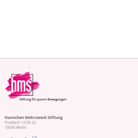
Zusammenarbeit mit dem
LSVD
Saar
eine Veranstaltung in
Saarbrücken stattfinden.
Weitere Information zur Veranstaltung veröffentlichen wir
rechtzeitig auf dieser Seite und auf
https://www.facebook.com/events/705993797195366/
Hannchen Mehrzweck Stiftung
Postfach 12 05 22
10595 Berlin