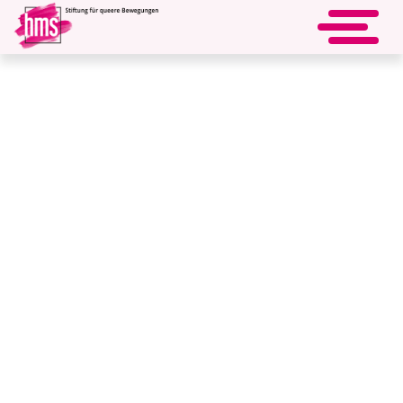
Uuups... Aufruf einer nicht
vorhandenen Seite
Die von Ihnen aufgerufene Seite existiert nicht (oder nicht
mehr).
Wenn Sie von einer anderen Website hier­her gelangt sind, ist der
ex­terne Link nicht mehr gültig.
Im Sommer 2021 wurden die Homepage neu aufgesetzt und um­
struk­tu­riert, sodass Lese­zeichen ggf. aktua­li­siert werden müssen.
Wenn Sie über einen Link von der hms-Homepage auf diese
Fehler­seite gestoßen sind, haben wir wohl etwas falsch pro­gram­
miert. In diesem Falle wären wir für einen Hin­weis sehr dankbar.
Bitte wählen Sie aus dem Menü eine andere Seite...