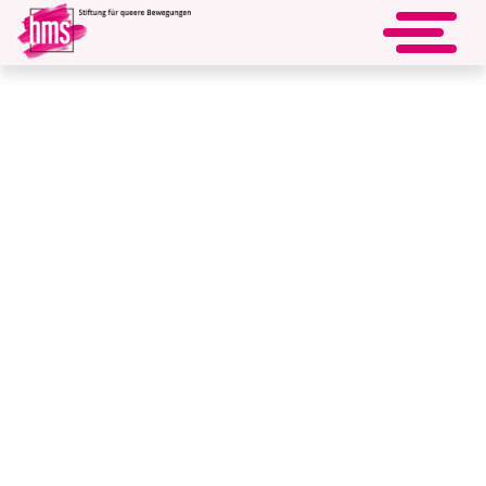
„Säule der Vielfalt“ - Die
« zurück
LSBTIQ*-Community wählt′