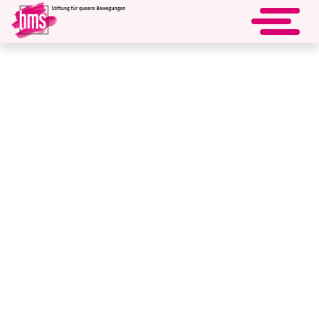
„Pankow ist Queer! –
« zurück
Lesbisches-, bisexuelles
Leben in der Vergangenheit
und Gegenwart“