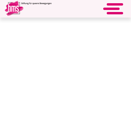
Gemeinsam stark! -
« zurück
Kompetenz- und
Ehrenamtsförderung sowie
Netzwerkarbeit im und vom
Queeren Zentrum Göttingen
Das Queere Zentrum Göttingen will in Südniedersachsen
queere Selbstorganisation und Empowerment fördern und
die Sichtbarkeit von queeren Lebenswelten in der Region
erhöhen. Für die Förderung und Qualifizierung von queeren
Engagement, Fachberatungen, Netzwerkarbeit sowie der
Konzeption und Durchführung von diversen
Veranstaltungsformaten ist die langfristige
Aufrechterhaltung einer hauptamtlichen Koordinationsstelle
dringend notwendig. Aufgrund dessen unterstützt die hms
den Erhalt der hauptamtlichen Stelle.